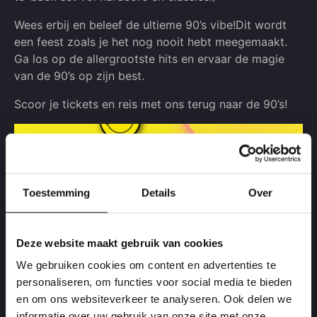
Wees erbij en beleef de ultieme 90’s vibe!Dit wordt
een feest zoals je het nog nooit hebt meegemaakt.
Ga los op de allergrootste hits en ervaar de magie
van de 90’s op zijn best.
Scoor je tickets en reis met ons terug naar de 90’s!
Toestemming
Details
Over
Deze website maakt gebruik van cookies
We gebruiken cookies om content en advertenties te
personaliseren, om functies voor social media te bieden
en om ons websiteverkeer te analyseren. Ook delen we
informatie over uw gebruik van onze site met onze