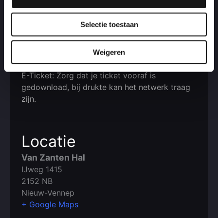
Info
Parkeren: Gratis
Selectie toestaan
Toiletten: Gratis
Garderobe: Gratis
Leeftijd: 18+
Weigeren
E-Ticket: Zorg dat je ticket vooraf is
gedownload, bij drukte kan het netwerk traag
zijn.
Locatie
Van Zanten Hal
IJweg 1415
2152 NB
Nieuw-Vennep
+ Google Maps