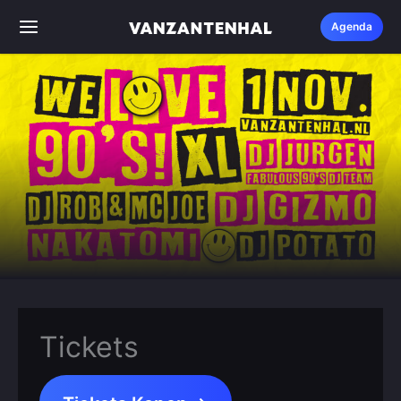
Ga
Agenda
naar
de
inhoud
Tickets