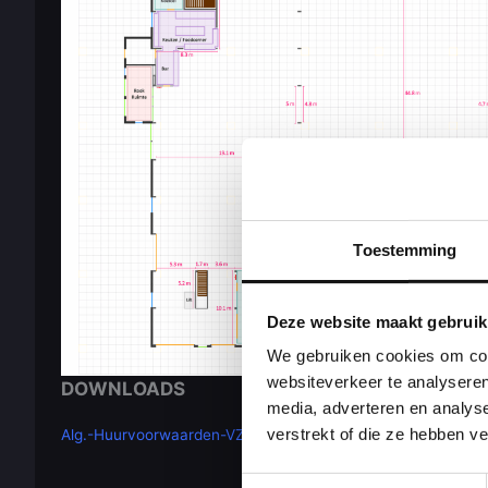
Toestemming
Deze website maakt gebruik
We gebruiken cookies om cont
websiteverkeer te analyseren
DOWNLOADS
media, adverteren en analys
verstrekt of die ze hebben v
Alg.-Huurvoorwaarden-VZH
Toestemmingsselectie