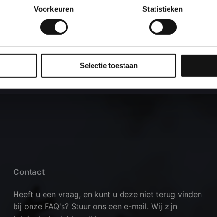
Download
Voorkeuren
Statistieken
Download
Selectie toestaan
Contact
Heeft u een vraag, en kunt u deze niet terug vinden
bij onze FAQ's? Stuur ons een e-mail. Wij zijn