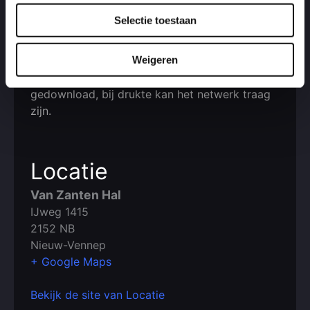
volwassene)
Selectie toestaan
Zitten: Stoelen zaal (gratis)
Eten en drinken: Open
Weigeren
E-Ticket: Zorg dat je ticket vooraf is
gedownload, bij drukte kan het netwerk traag
zijn.
Locatie
Van Zanten Hal
IJweg 1415
2152 NB
Nieuw-Vennep
+ Google Maps
Bekijk de site van Locatie