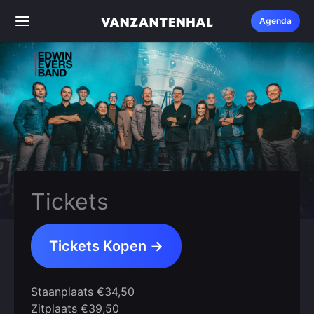
Ga
Agenda
naar
de
inhoud
Tickets
Tickets Kopen →
Staanplaats €34,50
Zitplaats €39,50