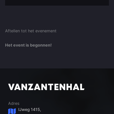
Aftellen tot het evenement
Het event is begonnen!
Adres
IJweg 1415,