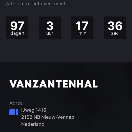
Aftellen tot het evenement
97
3
17
36
dagen
uur
min
sec
Adres
IJweg 1415,
2152 NB Nieuw-Vennep
Nederland