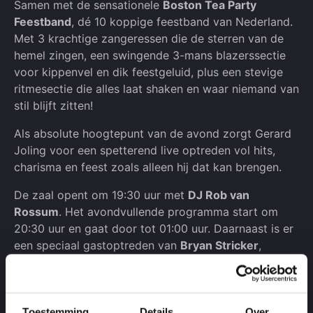
Samen met de sensationele
Boston Tea Party
Feestband
, dé 10 koppige feestband van Nederland.
Met 3 krachtige zangeressen die de sterren van de
hemel zingen, een swingende 3-mans blazerssectie
voor kippenvel en dik feestgeluid, plus een stevige
ritmesectie die alles laat shaken en waar niemand van
stil blijft zitten!
Als absolute hoogtepunt van de avond zorgt Gerard
Joling voor een spetterend live optreden vol hits,
charisma en feest zoals alleen hij dat kan brengen.
De zaal opent om 19:30 uur met
DJ Rob van
Rossum
. Het avondvullende programma start om
20:30 uur en gaat door tot 01:00 uur. Daarnaast is er
een speciaal gastoptreden van
Bryan Stricker
,
bekend van de Amsterdamse feestcafés en
Nederlandstalige hits als “Samen Met Jou” en “Thuis”.
Dit wordt een avond die je niet wilt missen.
Toestemming
Details
Over