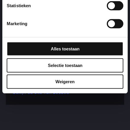
Statistieken
Marketing
Locatie
Alles toestaan
Van Zanten Hal
IJweg 1415
2152 NB
Selectie toestaan
Nieuw-Vennep
+ Google Maps
Weigeren
Bekijk de site van Locatie