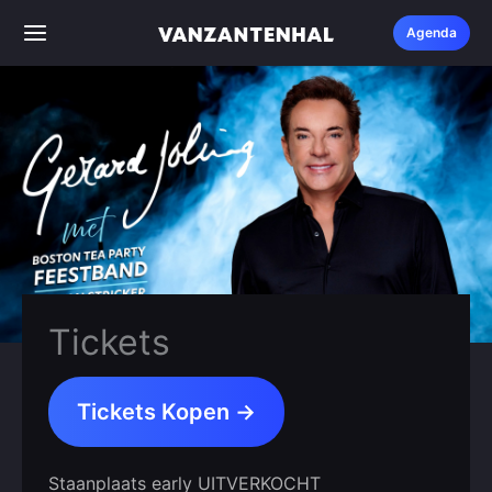
Ga
Agenda
naar
de
inhoud
Tickets
Tickets Kopen →
Staanplaats early UITVERKOCHT