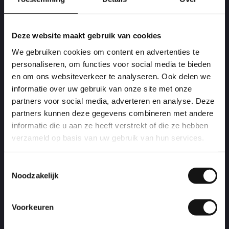
En er is nóg meer goed nieuws… onze bar is
Deze website maakt gebruik van cookies
vergroot!
We gebruiken cookies om content en advertenties te
Dus nóg meer ruimte om snel je drankje te
personaliseren, om functies voor social media te bieden
halen en samen te genieten van een topavond.
en om ons websiteverkeer te analyseren. Ook delen we
E-Ticket: Zorg dat je ticket vooraf is
informatie over uw gebruik van onze site met onze
gedownload, bij drukte kan het netwerk traag
partners voor social media, adverteren en analyse. Deze
zijn.
partners kunnen deze gegevens combineren met andere
informatie die u aan ze heeft verstrekt of die ze hebben
verzameld op basis van uw gebruik van hun services.
Toestemmingsselectie
Noodzakelijk
Voorkeuren