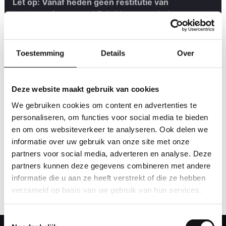
Let op: Vanaf heden geen restitutie van
consumptiemunten bij de Vanzantenhal meer.
In verband met wet- en regelgeving rondom anti-
witwaspraktijken (WWFT) is het niet toegestaan om
ongebruikte consumptiemunten terug in te wisselen
Toestemming
Details
Over
voor geld.
Bij aankoop van de munten vindt betaling anoniem
plaats (bijvoorbeeld contant of via pin), waardoor
Deze website maakt gebruik van cookies
het niet mogelijk is om deze op een juridisch
We gebruiken cookies om content en advertenties te
verantwoorde manier terug te nemen.
personaliseren, om functies voor social media te bieden
We adviseren je daarom om goed in te schatten
en om ons websiteverkeer te analyseren. Ook delen we
hoeveel munten je nodig hebt. Ongebruikte munten
informatie over uw gebruik van onze site met onze
kunnen eventueel bewaard worden voor een
partners voor social media, adverteren en analyse. Deze
volgend event, indien van toepassing.
partners kunnen deze gegevens combineren met andere
Bedankt voor je begrip en medewerking.
informatie die u aan ze heeft verstrekt of die ze hebben
verzameld op basis van uw gebruik van hun services.
Toestemmingsselectie