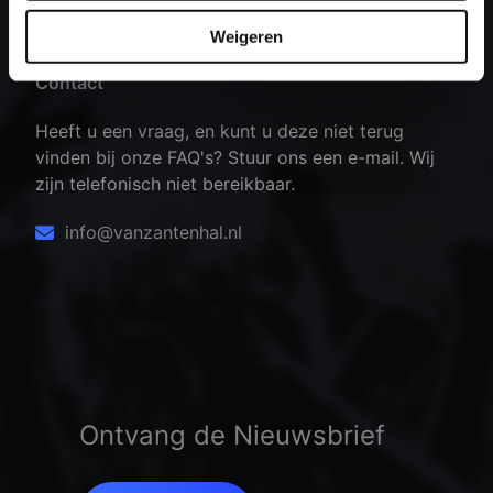
Weigeren
Contact
Heeft u een vraag, en kunt u deze niet terug
vinden bij onze FAQ's? Stuur ons een e-mail. Wij
zijn telefonisch niet bereikbaar.
info@vanzantenhal.nl
Ontvang de Nieuwsbrief