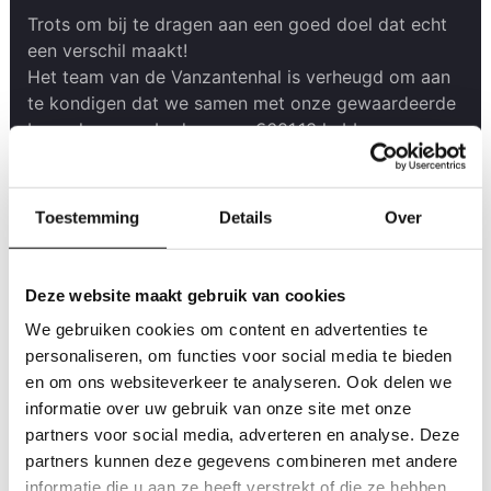
Trots om bij te dragen aan een goed doel dat echt
een verschil maakt!
Het team van de Vanzantenhal is verheugd om aan
te kondigen dat we samen met onze gewaardeerde
bezoekers een bedrag van €681,13 hebben
ingezameld voor KiKa (Kinderen Kankervrij)!
Ons team en bezoekers hebben hun fooiengeld
Toestemming
Details
Over
opgespaard en samen hebben we dit prachtige
bedrag bijeengebracht om onderzoek naar
kinderkanker te ondersteunen. We zijn dankbaar
Deze website maakt gebruik van cookies
voor ieders vrijgevigheid en betrokkenheid bij dit
We gebruiken cookies om content en advertenties te
belangrijke initiatief.
personaliseren, om functies voor social media te bieden
Dankzij deze bijdrage kan KiKa blijven investeren in
en om ons websiteverkeer te analyseren. Ook delen we
onderzoek dat de genezingskansen van kinderen
informatie over uw gebruik van onze site met onze
met kanker vergroot en de kwaliteit van leven
partners voor social media, adverteren en analyse. Deze
tijdens en na de behandeling verbetert.
partners kunnen deze gegevens combineren met andere
We zijn trots om een klein onderdeel te zijn van dit
informatie die u aan ze heeft verstrekt of die ze hebben